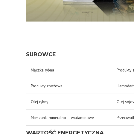
SUROWCE
Mączka rybna
Produkty 
Produkty zbożowe
Hemoderi
Olej rybny
Olej sojo
Mieszanki mineralno – wiataminowe
Przeciwut
WARTOŚĆ ENERGETYCZNA