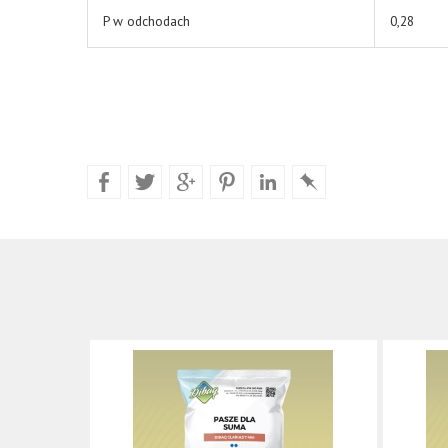
P w odchodach
0,28