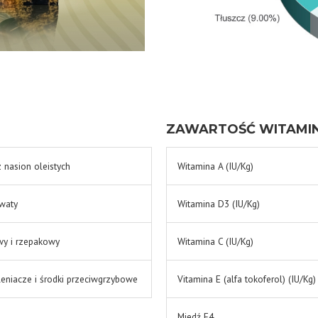
ZAWARTOŚĆ WITAMIN
z nasion oleistych
Witamina A (IU/Kg)
waty
Witamina D3 (IU/Kg)
wy i rzepakowy
Witamina C (IU/Kg)
leniacze i środki przeciwgrzybowe
Vitamina E (alfa tokoferol) (IU/Kg)
Miedź E4