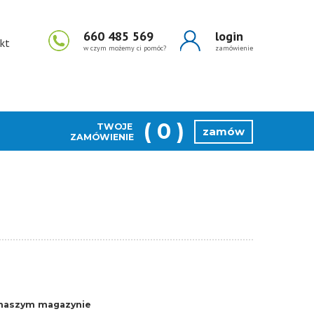
660 485 569
login
kt
w czym możemy ci pomóc?
zamówienie
(
0
)
TWOJE
zamów
ZAMÓWIENIE
naszym magazynie