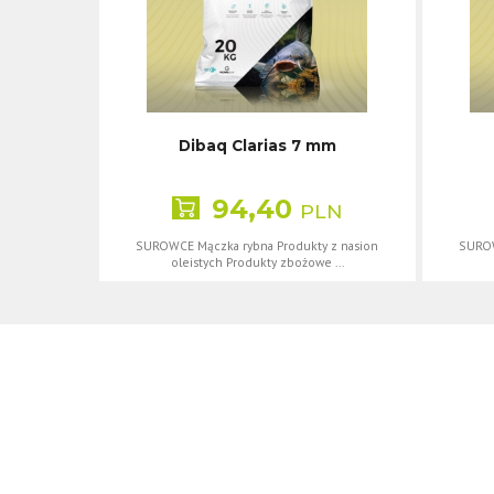
Dibaq Clarias 7 mm
94,40
PLN
SUROWCE Mączka rybna Produkty z nasion
SUROW
oleistych Produkty zbożowe ...
Projekt i realizacja © 2018
AR ideal
Na portalu sipofood.pl używamy cookies i podobnych technolog
Twojej przeglądarki oznacza, że będą one umieszczane w Two
Polityce Prywatności
.