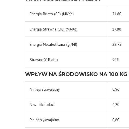
Energia Brutto (CE) (MJ/Kg)
21.80
Energia Strawna (DE) (MJ/Kg)
17.80
Energia Metaboliczna (gr/MJ)
22.75
Strawność Białek
90%
WPŁYW NA ŚRODOWISKO NA 100 KG
N nieprzyswajalny
0,96
N w odchodach
4,20
P nieprzyswajalny
0,60