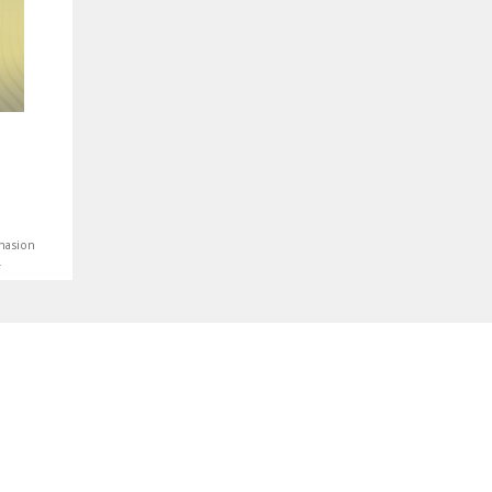
nasion
.
są prawem
POLITYKA PRYWATNOŚCI
|
REGULAMIN
ryny bez zmiany ustawień
AKCEPTUJĘ
. Szczegóły znajdziesz w