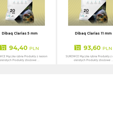
Dibaq Clarias 5 mm
Dibaq Clarias 11 mm
94,40
93,60
PLN
PLN
CE Mączka rybna Produkty z nasion
SUROWCE Mączka rybna Produkty z 
oleistych Produkty zbożowe ...
oleistych Produkty zbożowe ..
media.pl
- Profesjonalny system CMS. Materiały zawarte na stronie chronione 
ii m.in. w celach: świadczenia usług, reklamy, statystyk. Korzystanie z wit
im urządzeniu końcowym. Pamiętaj, że zawsze możesz zmienić te ustawienia